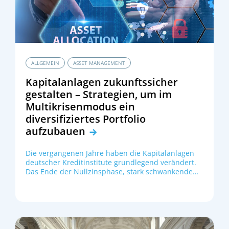
ALLGEMEIN
ASSET MANAGEMENT
Kapitalanlagen zukunftssicher
gestalten – Strategien, um im
Multikrisenmodus ein
diversifiziertes Portfolio
aufzubauen
Die vergangenen Jahre haben die Kapitalanlagen
deutscher Kreditinstitute grundlegend verändert.
Das Ende der Nullzinsphase, stark schwankende
Zinsniveaus, geopolitische Spannungen und
wachsende regulatorische Anforderungen stellen
Sparkassen und andere Institute vor die Aufgabe,
ihre Kapitalallokation robuster, ertragsstärker und
zugleich risikobewusst auszurichten. Die Frage, wie
das Eigengeschäft in diesem Multikrisenmodus