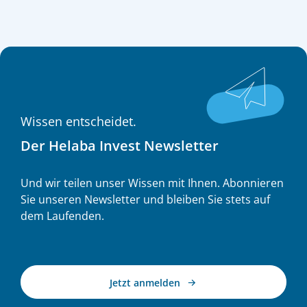
weiter steigen, verlieren europäische Unternehmen
in China selbst und auf Drittmärkten zunehmend
Marktanteile. Allein im letzten Jahr stieg Chinas
Warenhandelsüberschuss mit der EU um rund 15
% auf einen Rekordwert von 360 Mrd. Euro. Bis
Oktober sollen daher nun konkrete Fortschritte zu
Handelsbilanz, Exportkontrollen, geistigem
Eigentum und WTO-Reformen erzielt werden;
andernfalls drohen weitere europäische
Schutzmaßnahmen und möglicherweise eine neue
Wissen entscheidet.
Eskalation des bislang schwelenden
Handelskonflikts.
Der Helaba Invest Newsletter
Und wir teilen unser Wissen mit Ihnen. Abonnieren
Sie unseren Newsletter und bleiben Sie stets auf
dem Laufenden.
Jetzt anmelden