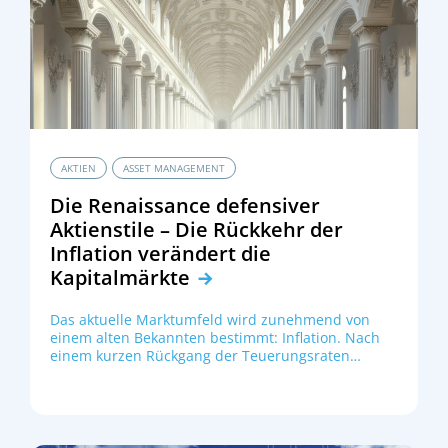
zukunftssicher zu gestalten ist, rückt dabei
verstärkt in den Fokus:
AKTIEN
ASSET MANAGEMENT
Die Renaissance defensiver
Aktienstile – Die Rückkehr der
Inflation verändert die
Kapitalmärkte
Das aktuelle Marktumfeld wird zunehmend von
einem alten Bekannten bestimmt: Inflation. Nach
einem kurzen Rückgang der Teuerungsraten
mehren sich die Zeichen, dass der Preisdruck
struktureller geprägt ist, als viele Investoren
antizipiert hatten. Der kostspielige Umbau hin zu
widerstandsfähigeren Lieferketten
(Deglobalisierung), der demografisch bedingte