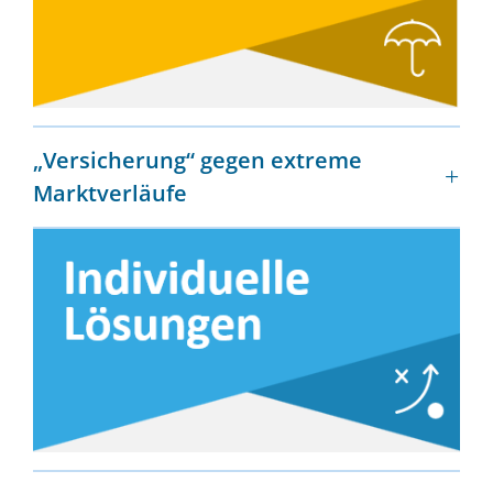
„Versicherung“ gegen extreme
Marktverläufe
kosteneffizient
flexibel