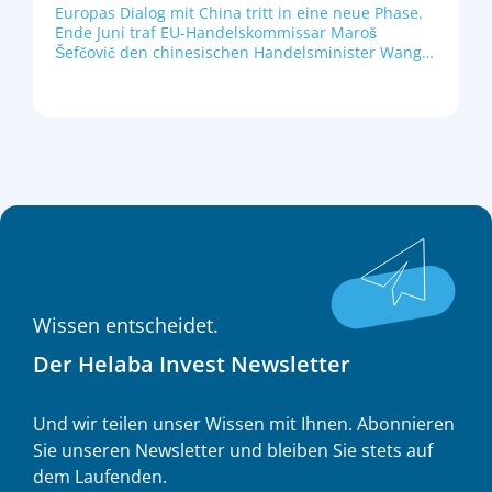
Europas Dialog mit China tritt in eine neue Phase.
Ende Juni traf EU-Handelskommissar Maroš
Šefčovič den chinesischen Handelsminister Wang
Wentao in Brüssel. Die EU fordert eine
Neujustierung der Wirtschaftsbeziehungen:
Während Chinas Exporte nach Europa immer
weiter steigen, verlieren europäische Unternehmen
in China selbst und auf Drittmärkten zunehmend
Marktanteile. Allein im letzten Jahr stieg Chinas
Warenhandelsüberschuss mit der EU um rund 15
% auf einen Rekordwert von 360 Mrd. Euro. Bis
Oktober sollen daher nun konkrete Fortschritte zu
Handelsbilanz, Exportkontrollen, geistigem
Eigentum und WTO-Reformen erzielt werden;
andernfalls drohen weitere europäische
Schutzmaßnahmen und möglicherweise eine neue
Wissen entscheidet.
Eskalation des bislang schwelenden
Handelskonflikts.
Der Helaba Invest Newsletter
Und wir teilen unser Wissen mit Ihnen. Abonnieren
Sie unseren Newsletter und bleiben Sie stets auf
dem Laufenden.