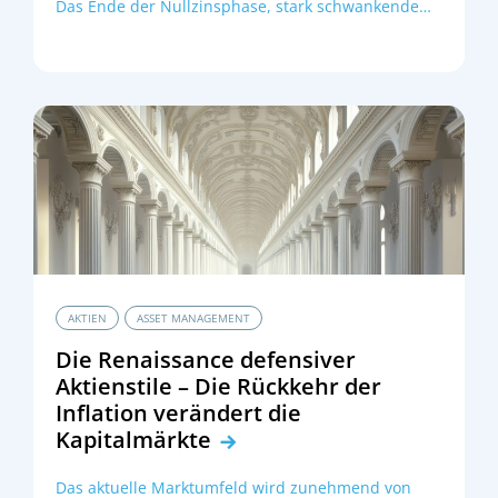
Das Ende der Nullzinsphase, stark schwankende
Zinsniveaus, geopolitische Spannungen und
wachsende regulatorische Anforderungen stellen
Sparkassen und andere Institute vor die Aufgabe,
ihre Kapitalallokation robuster, ertragsstärker und
zugleich risikobewusst auszurichten. Die Frage, wie
das Eigengeschäft in diesem Multikrisenmodus
zukunftssicher zu gestalten ist, rückt dabei
verstärkt in den Fokus:
AKTIEN
ASSET MANAGEMENT
Die Renaissance defensiver
Aktienstile – Die Rückkehr der
Inflation verändert die
Kapitalmärkte
Das aktuelle Marktumfeld wird zunehmend von