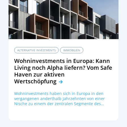
ALTERNATIVE INVESTMENTS
IMMOBILIEN
Wohninvestments in Europa: Kann
Living noch Alpha liefern? Vom Safe
Haven zur aktiven
Wertschöpfung
Wohninvestments haben sich in Europa in den
vergangenen anderthalb Jahrzehnten von einer
Nische zu einem der zentralen Segmente des
gewerblichen Immobilienmarkts entwickelt. Seit
der Finanzkrise 2008/09 ist der Wohnanteil am
gewerblichen Transaktionsvolumen deutlich und
kontinuierlich gestiegen (siehe Abbildung 1).