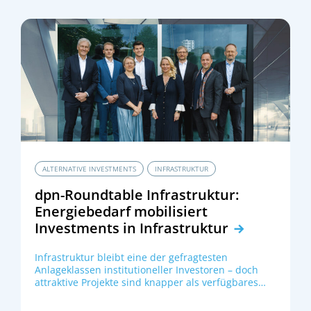
Drwenski und Susanne Skujat zeigen, welche
Bedeutung die Auswahl der konkreten
Einzelbausteine und die Managerselektion für
einen Multi-Alternative-Portfolio haben.
ALTERNATIVE INVESTMENTS
INFRASTRUKTUR
dpn-Roundtable Infrastruktur:
Energiebedarf mobilisiert
Investments in Infrastruktur
Infrastruktur bleibt eine der gefragtesten
Anlageklassen institutioneller Investoren – doch
attraktive Projekte sind knapper als verfügbares
Kapital. Welche Chancen bieten Energiewende,
Rechenzentren und Batteriespeicher? Und welche