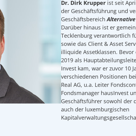
Dr. Dirk Krupper
ist seit Apr
der Geschäftsführung und ve
Geschäftsbereich
Alternativ
Darüber hinaus ist er gemei
Tecklenburg verantwortlich f
sowie das Client & Asset Serv
illiquide Assetklassen. Bevor 
2019 als Hauptabteilungsleit
Invest kam, war er zuvor 10 J
verschiedenen Positionen b
Real AG, u.a. Leiter Fondscont
Fondsmanager hausInvest und
Geschäftsführer sowohl der 
auch der luxemburgischen
Kapitalverwaltungsgesellschaf