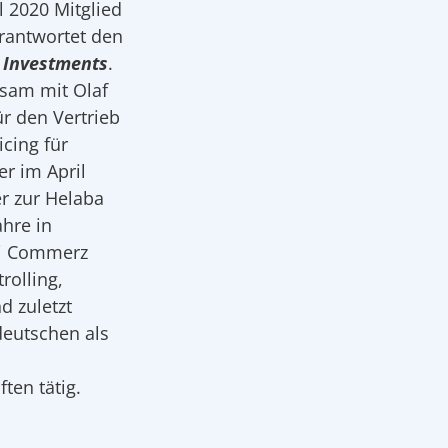
il 2020 Mitglied
rantwortet den
e Investments
.
nsam mit Olaf
ür den Vertrieb
icing für
er im April
er zur Helaba
ahre in
ei Commerz
rolling,
 zuletzt
deutschen als
ten tätig.