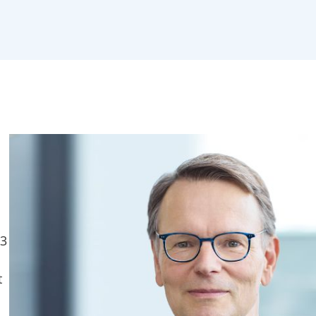
d
13
t