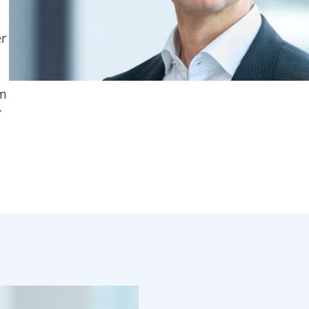
er
im
r