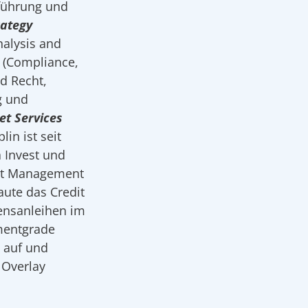
führung und
rategy
nalysis and
(Compliance,
d Recht,
g und
et Services
in ist seit
 Invest und
set Management
aute das Credit
nsanleihen im
mentgrade
t auf und
 Overlay