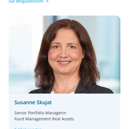
zur Blogübersicht
Gewissen erstellt. Es dient ausschließlich zu
Informationszwecken für professionelle Anleger
gem. § 1 Abs. 19 Nr. 32 KAGB bzw. professionelle
Kunden gem. § 67 Abs. 2 WpHG und ist nicht auf
die speziellen Anlageziele, Finanzsituationen oder
Bedürfnisse individueller Empfänger ausgerichtet.
Bevor ein Empfänger dieses Dokuments auf der
Grundlage der darin enthaltenen Informationen
oder Empfehlungen handelt, sollte er abwägen, ob
diese Entscheidung für seine individuellen
Umstände passend ist und sollte folglich seine
Anlageentscheidung unter Hinzuziehung eines
unabhängigen fachlichen Beistandes treffen.
Das vorliegende Dokument ist ohne die
Susanne Skujat
dazugehörigen mündlichen Erläuterungen nur von
eingeschränkter Aussagekraft. Alle in dem
Senior Portfolio Managerin
vorliegenden Dokument aufgeführten
Fund Management Real Assets
Informationen stammen aus Quellen, die von der