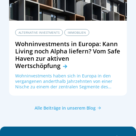
daher dringend, einen Experten wie beispielsweise
einen Steuerberater oder Wirtschaftsprüfer
rechtzeitig zu Rate zu ziehen. Für evtl. eintretende
steuerliche Nachteile beim Kauf dieses Produktes
ALTERNATIVE INVESTMENTS
IMMOBILIEN
oder Umsetzung einer in dieser Unterlage
enthaltenen Information für Ihren Fonds können
Wohninvestments in Europa: Kann
wir keine Haftung für allfällige Schäden
Living noch Alpha liefern? Vom Safe
übernehmen, die direkt oder indirekt mit dem
Haven zur aktiven
dargestellten Produkt zusammenhängen.
Wertschöpfung
Wohninvestments haben sich in Europa in den
vergangenen anderthalb Jahrzehnten von einer
Nische zu einem der zentralen Segmente des
gewerblichen Immobilienmarkts entwickelt. Seit
der Finanzkrise 2008/09 ist der Wohnanteil am
gewerblichen Transaktionsvolumen deutlich und
Alle Beiträge in unserem Blog
kontinuierlich gestiegen (siehe Abbildung 1).
Treiber waren zum einen die sehr attraktiven
Fundamentaldaten: In vielen Metropolregionen
blieb das Angebot aufgrund knapper Grundstücke,
steigender Baukosten und zurückhaltenden
Projektentwicklungsaktivitäten begrenzt, während