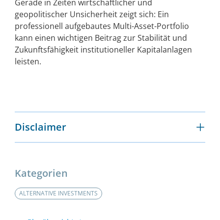
Gerade in Zeiten wirtschaftlicher und
geopolitischer Unsicherheit zeigt sich: Ein
professionell aufgebautes Multi-Asset-Portfolio
kann einen wichtigen Beitrag zur Stabilität und
Zukunftsfähigkeit institutioneller Kapitalanlagen
leisten.
Disclaimer
Dies ist eine Marketing-Anzeige und bildet keine
Offerte zum Kauf von Anteilen. Auf der Grundlage
dieser Anzeige darf kein Kaufauftrag
Kategorien
entgegengenommen werden.
ALTERNATIVE INVESTMENTS
Dieses Dokument wurde von der Helaba Invest mit
größter Sorgfalt und nach bestem Wissen und