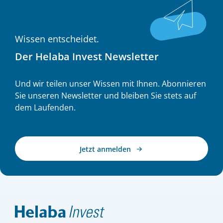
die Nachfrage infolge Binnenwanderung,
steigender Studierendenzahlen und
wiederkehrender Migrationswellen kontinuierlich
zunahm. In der Nullzins- und Negativzinsphase
Wissen entscheidet.
2015–2020 und noch einmal stärker während der
Corona-Pandemie etablierten sich
Der Helaba Invest Newsletter
Wohninvestments zudem als „Safe Haven“. Wegen
ihrer Krisenresilienz wurden sie als „bond-like“-
Investment – als Ersatz für Zinsanlagen –
Und wir teilen unser Wissen mit Ihnen. Abonnieren
angesehen.
Sie unseren Newsletter und bleiben Sie stets auf
dem Laufenden.
Jetzt anmelden