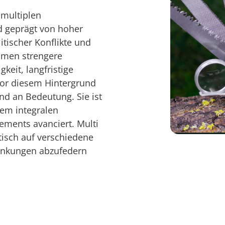
 multiplen
d geprägt von hoher
itischer Konflikte und
mmen strengere
eit, langfristige
Vor diesem Hintergrund
nd an Bedeutung. Sie ist
inem integralen
ments avanciert. Multi
tisch auf verschiedene
wankungen abzufedern