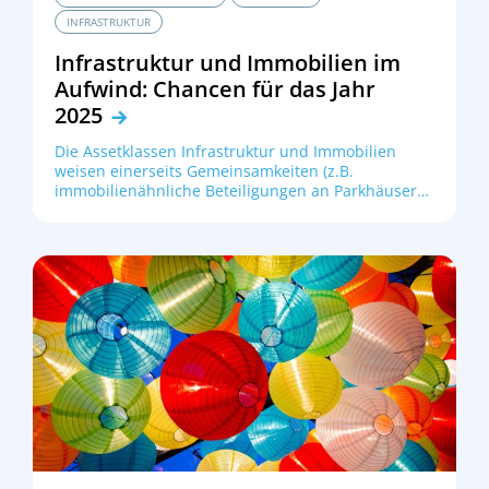
beobachten.
INFRASTRUKTUR
Infrastruktur und Immobilien im
Aufwind: Chancen für das Jahr
2025
Die Assetklassen Infrastruktur und Immobilien
weisen einerseits Gemeinsamkeiten (z.B.
immobilienähnliche Beteiligungen an Parkhäusern
oder Datencentern), andererseits aber auch
maßgebliche Unterschiede auf. Im Rückblick auf
das Jahr 2024 haben beide Assetklassen
unterschiedlich auf die hohe Inflation und den
damit verbunden Zinsanstieg reagiert. Beiden
Assetklassen gemeinsam ist jedoch eines: Das Jahr
2025 sollte sowohl für Immobilien als auch für
Infrastruktur positiv verlaufen.