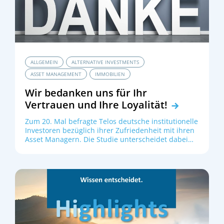
ALLGEMEIN
ALTERNATIVE INVESTMENTS
ASSET MANAGEMENT
IMMOBILIEN
Wir bedanken uns für Ihr
Vertrauen und Ihre Loyalität!
Zum 20. Mal befragte Telos deutsche institutionelle
Investoren bezüglich ihrer Zufriedenheit mit ihren
Asset Managern. Die Studie unterscheidet dabei
zwischen einem allgemeinen Teil, in dem es um
Fragen der aktuellen und zukünftigen Ausrichtung
der Kapitalanlage geht, sowie einem individuellen
Teil, in dem die Zufriedenheit mit dem jeweiligen
Asset Manager bewertet wird. Hierzu werden u.a.
die Kriterien Kundenloyalität, Beratungsqualität,
Kundenbetreuung, Performance, Reporting und
Risikomanagement abgefragt.