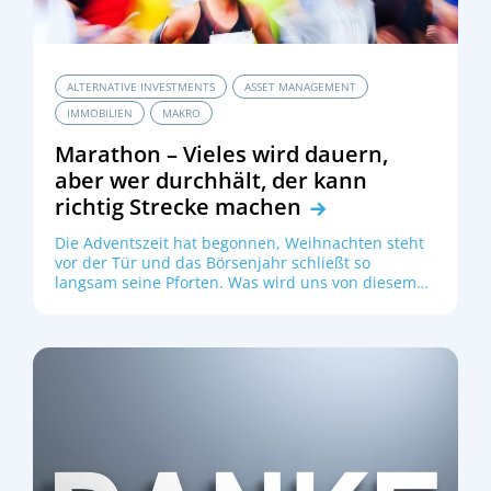
Investments bei der Deutschen Betriebsrenten
Holding, über aktuelle und künftige Chancen in
den Private Markets.
ALTERNATIVE INVESTMENTS
ASSET MANAGEMENT
IMMOBILIEN
MAKRO
Marathon – Vieles wird dauern,
aber wer durchhält, der kann
richtig Strecke machen
Die Adventszeit hat begonnen, Weihnachten steht
vor der Tür und das Börsenjahr schließt so
langsam seine Pforten. Was wird uns von diesem
Jahr in Erinnerung bleiben? Aus Anlegersicht stand
das Jahr 2023 ganz im Zeichen der
Inflationsbekämpfung. Es war ein Jahr geprägt von
schwachem Wirtschaftswachstum und für
institutionelle Investoren war es ganz sicher ein
Jahr des Übergangs in ein neues Anlageregime. Vor
allem aber war es ein gutes Performancejahr.