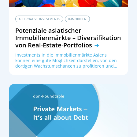
ALTERNATIVE INVESTMENTS
IMMOBILIEN
Potenziale asiatischer
Immobilienmärkte – Diversifikation
von Real-Estate-Portfolios
Investments in die Immobilienmärkte Asiens
können eine gute Möglichkeit darstellen, von den
dortigen Wachstumschancen zu profitieren und
gleichzeitig Diversifikation von Real-Estate-
Portfolios beizutragen. Der Beitrag von Axel
Drwenski analysiert die Vielfalt der Anlageregion
und stellt Chancen und Risiken einiger Core-Märkte
in Asien dar sowie deren historische Performance
in internationalen Portfolios.