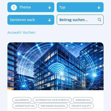
Fokus:
Thema
Typ
Sortieren nach
Auswahl löschen
ALLGEMEIN
ALTERNATIVE INVESTMENTS
IMMOBILIEN
INFRASTRUKTUR
PRESSEMELDUNGEN
PRIVATE EQUITY