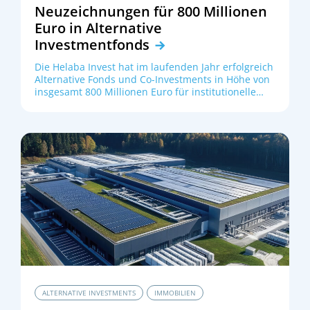
Neuzeichnungen für 800 Millionen
Euro in Alternative
Investmentfonds
Die Helaba Invest hat im laufenden Jahr erfolgreich
Alternative Fonds und Co-Investments in Höhe von
insgesamt 800 Millionen Euro für institutionelle
Kunden gezeichnet. Der Schwerpunkt der
Investitionen lag auf der Assetklasse Immobilien
(Real Estate) mit insgesamt 400 Millionen Euro.
Weitere 400 Millionen Euro entfielen auf die
Segmente Infrastruktur und Private Equity.
ALTERNATIVE INVESTMENTS
IMMOBILIEN