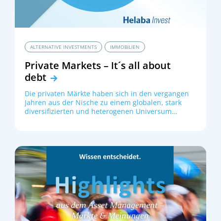
ALTERNATIVE INVESTMENTS
IMMOBILIEN
Private Markets – It´s all about
debt
Die privaten Märkte haben sich in den vergangen
Jahren aus der Nische zu einem globalen, stark
diversifizierten und heterogenen Universum
entwickelt. In einem spannenden Roundtable
Dr. Kaja Bader
„Private Markets“ diskutierten
,
Head of Fund Management Real Assets bei der
Sandra Rother
Helaba Invest,
, Head of
Jens
Infrastructure Debt bei der MEAG,
Schneider
, Leiter Portfolio Management bei
Alexander Lehn
HanseMerkur Trust,
, Senior
Sales Manager bei BNP Paribas, Mario Oppmann,
Geschäftsführer der HUK-Coburg Asset
Management, und Sebastian Stehling, CFA, Head of