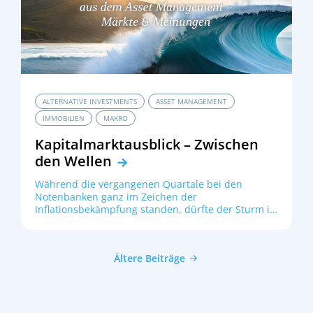
ALTERNATIVE INVESTMENTS
ASSET MANAGEMENT
IMMOBILIEN
MAKRO
Kapitalmarktausblick – Zwischen
den Wellen
Während die vergangenen Quartale bei den
Notenbanken ganz im Zeichen der
Inflationsbekämpfung standen, dürfte der Sturm in
Richtung Zinsgipfel zunehmend zu einer
Gratwanderung werden. Die Kunst der Geldpolitik
wird in den kommenden Monaten darin liegen, die
Ältere Beiträge
gewollt konjunkturdämpfenden Effekte der
Zinserhöhungskaskade kontrollierbar zu halten.
Insofern verwundert es kaum, dass die
Wachstumsaussichten für die großen
Volkswirtschaften in Summe trüb bleiben. Dass