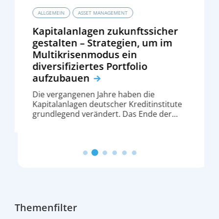
ALLGEMEIN
ASSET MANAGEMENT
Kapitalanlagen zukunftssicher
gestalten – Strategien, um im
Multikrisenmodus ein
diversifiziertes Portfolio
aufzubauen
Die vergangenen Jahre haben die
Kapitalanlagen deutscher Kreditinstitute
grundlegend verändert. Das Ende der
Nullzinsphase, stark schwankende
Zinsniveaus, geopolitische Spannungen
und wachsende regulatorische
Anforderungen stellen Sparkassen und
andere Institute vor die Aufgabe, ihre
Kapitalallokation robuster, ertragsstärker
und zugleich risikobewusst auszurichten.
Die Frage, wie das Eigengeschäft in diesem
Multikrisenmodus zukunftssicher zu
Themenfilter
gestalten ist, rückt dabei verstärkt in den