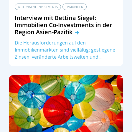
ALTERNATIVE INVESTMENTS
IMMOBILIEN
Interview mit Bettina Siegel:
Immobilien Co-Investments in der
Region Asien-Pazifik
Die Herausforderungen auf den
Immobilienmärkten sind vielfältig: gestiegene
Zinsen, veränderte Arbeitswelten und
politische Konflikte beeinflussen
Entscheidungen. Doch der Gegenwind nimmt
ab, und Chancen rücken wieder ins Licht.
Institutionelle Investoren setzen daher
vermehrt auf globale Immobilienstrategien,
um zu diversifizieren und von regionalen
Momenta zu profitieren. Besonders der
asiatische Raum gewinnt hierbei an
Bedeutung.